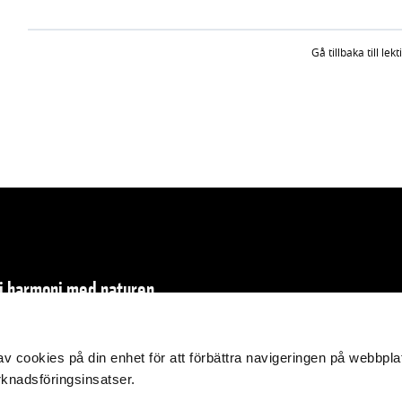
Gå tillbaka till lekt
 i harmoni med naturen
g av cookies på din enhet för att förbättra navigeringen på webbpla
knadsföringsinsatser.
 WWF.