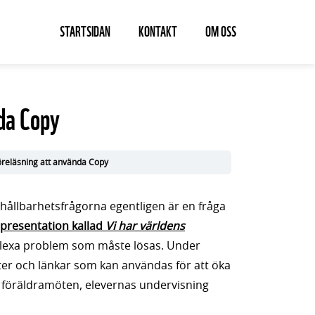
STARTSIDAN
KONTAKT
OM OSS
nda Copy
öreläsning att använda Copy
 hållbarhetsfrågorna egentligen är en fråga
presentation
kallad
Vi har världens
plexa problem som måste lösas. Under
xter och länkar som kan användas för att öka
 föräldramöten, elevernas undervisning