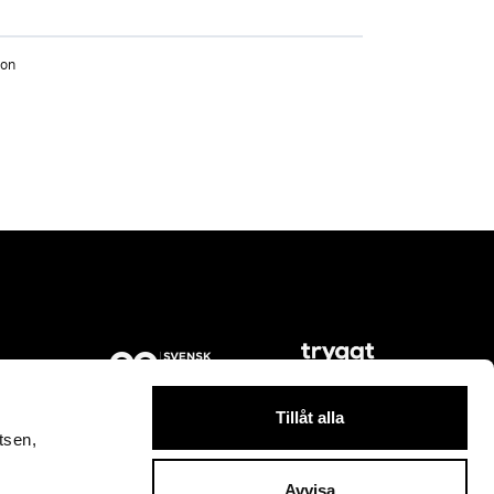
ion
Tillåt alla
tsen,
Avvisa