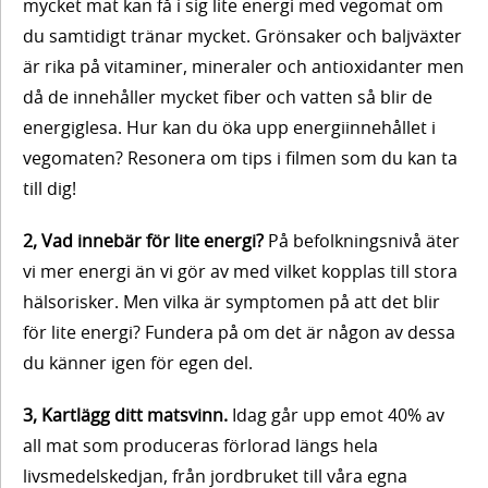
mycket mat kan få i sig lite energi med vegomat om
du samtidigt tränar mycket. Grönsaker och baljväxter
Innehåll
2.
är rika på vitaminer, mineraler och antioxidanter men
Energi
då de innehåller mycket fiber och vatten så blir de
Myt om
energiglesa. Hur kan du öka upp energiinnehållet i
vegomat
vegomaten? Resonera om tips i filmen som du kan ta
till dig!
Innehåll
3.
Utbildningsfilm
Kolhydrater,
2, Vad innebär för lite energi?
På befolkningsnivå äter
Myt om
Reflektion
vi mer energi än vi gör av med vilket kopplas till stora
fibrer och
vegomat
hälsorisker. Men vilka är symptomen på att det blir
träningsmage
för lite energi? Fundera på om det är någon av dessa
Tips
Utbildningsfilm
framåt
du känner igen för egen del.
3, Kartlägg ditt matsvinn.
Idag går upp emot 40% av
Innehåll
Reflektion
4.
all mat som produceras förlorad längs hela
Protein
livsmedelskedjan, från jordbruket till våra egna