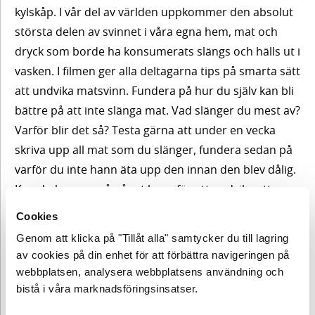
Tips
Utbildningsfilm
kylskåp. I vår del av världen uppkommer den absolut
framåt
största delen av svinnet i våra egna hem, mat och
Reflektion
dryck som borde ha konsumerats slängs och hälls ut i
Innehåll
5. Vitaminer,
vasken. I filmen ger alla deltagarna tips på smarta sätt
tillskott och
Tips
att undvika matsvinn. Fundera på hur du själv kan bli
Myt om
framåt
antioxidanter
bättre på att inte slänga mat. Vad slänger du mest av?
vegomat
Varför blir det så? Testa gärna att under en vecka
skriva upp all mat som du slänger, fundera sedan på
Utbildningsfilm
varför du inte hann äta upp den innan den blev dålig.
Innehåll
Kan du komma på något knep för att undvika att
Reflektion
slänga just det som brukar gå förlorat i ditt kök?
Cookies
Myt om
vegomat
Genom att klicka på "Tillåt alla" samtycker du till lagring
4, Vad är bättre kött?
Vid 20.30 minuter in i filmen
Tips
av cookies på din enhet för att förbättra navigeringen på
framåt
pratar Anna om vad ett hållbart val av kött egentligen
webbplatsen, analysera webbplatsens användning och
Utbildningsfilm
är. Hon nämner då KRAV och Svenskt Sigill
bistå i våra marknadsföringsinsatser.
Naturbeteskött som bra val och förklarar att det är