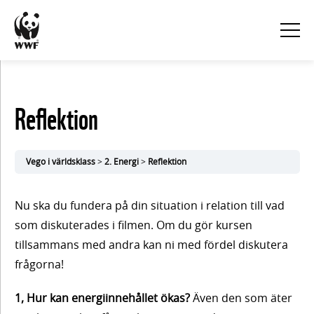
KURSINNEHÅLL
Reflektion
Visa
alla
Vego i världsklass
2. Energi
Reflektion
1.
Nu ska du fundera på din situation i relation till vad
Vego
som diskuterades i filmen. Om du gör kursen
tillsammans med andra kan ni med fördel diskutera
och
frågorna!
hälsa
1, Hur kan energiinnehållet ökas?
Även den som äter