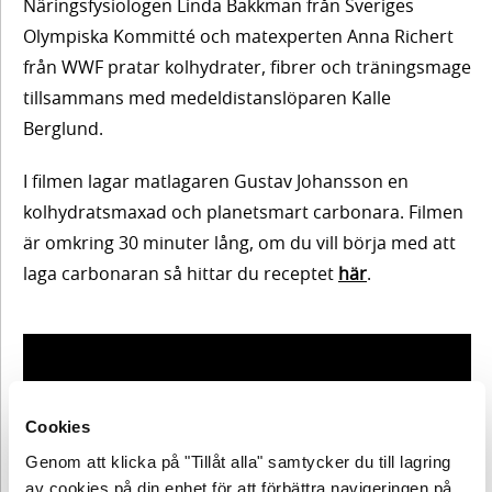
Näringsfysiologen Linda Bakkman från Sveriges
Olympiska Kommitté och matexperten Anna Richert
Innehåll
2.
från WWF pratar kolhydrater, fibrer och träningsmage
Energi
tillsammans med medeldistanslöparen Kalle
Myt om
Berglund.
vegomat
I filmen lagar matlagaren Gustav Johansson en
Innehåll
3.
Utbildningsfilm
kolhydratsmaxad och planetsmart carbonara. Filmen
Kolhydrater,
är omkring 30 minuter lång, om du vill börja med att
Myt om
Reflektion
laga carbonaran så hittar du receptet
här
.
fibrer och
vegomat
träningsmage
Tips
Utbildningsfilm
framåt
Innehåll
Reflektion
Cookies
4.
Genom att klicka på "Tillåt alla" samtycker du till lagring
Protein
av cookies på din enhet för att förbättra navigeringen på