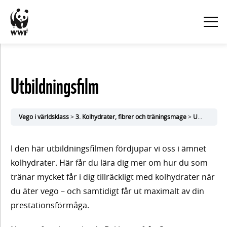
KURSINNEHÅLL
Utbildningsfilm
Visa
alla
Vego i världsklass
3. Kolhydrater, fibrer och träningsmage
Utbildningsfilm
1.
I den här utbildningsfilmen fördjupar vi oss i ämnet
Vego
kolhydrater. Här får du lära dig mer om hur du som
tränar mycket får i dig tillräckligt med kolhydrater när
och
du äter vego – och samtidigt får ut maximalt av din
hälsa
prestationsförmåga.