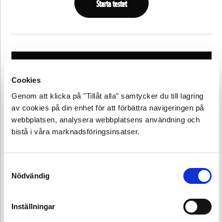
Innehåll
2. Håll
enfalden
Först en
borta
liten
handling
från
FORTSÄTT
tallriken
Cookies
Möt vår
Gå tillbaka till lektion
Genom att klicka på "Tillåt alla" samtycker du till lagring
hemliga
gäst
av cookies på din enhet för att förbättra navigeringen på
TILLBAKA
webbplatsen, analysera webbplatsens användning och
Innehåll
3. Hur
bistå i våra marknadsföringsinsatser.
Klimatkoll
närodlat
­– från
Först en
störst till
kan det
Samtyckesval
liten
minst
Nödvändig
handling
bli?
Din
Inställningar
Möt vår
tur –
hemliga
från