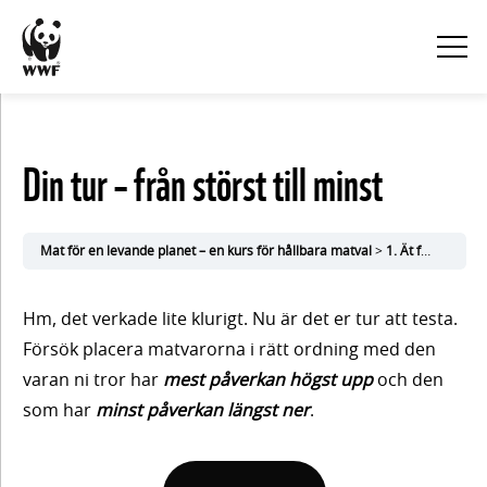
KURSINNEHÅLL
Din tur – från störst till minst
Visa
alla
Mat för en levande planet – en kurs för hållbara matval
1. Ät för klimatet
1. Ät
Hm, det verkade lite klurigt. Nu är det er tur att testa.
för
Försök placera matvarorna i rätt ordning med den
varan ni tror har
mest påverkan högst upp
och den
klimatet
som har
minst påverkan längst ner
.