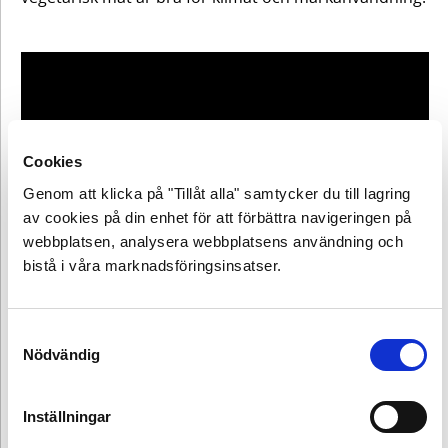
Innehåll
2. Håll
enfalden
Först en
borta
liten
handling
från
tallriken
Cookies
Möt vår
Genom att klicka på "Tillåt alla" samtycker du till lagring
hemliga
gäst
av cookies på din enhet för att förbättra navigeringen på
webbplatsen, analysera webbplatsens användning och
Innehåll
3. Hur
bistå i våra marknadsföringsinsatser.
Klimatkoll
närodlat
­– från
Först en
störst till
kan det
Samtyckesval
liten
Aha! Det finns fler verktyg att ta hjälp av än
minst
Nödvändig
handling
bli?
Matkalkylatorn. Upptäck Vegoguiden i nästa avsnitt.
Din
Inställningar
Möt vår
tur –
hemliga
från