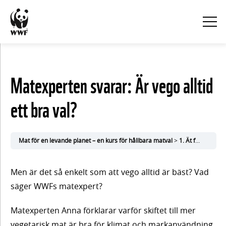
KURSINNEHÅLL
Matexperten svarar: Är vego alltid
Visa
ett bra val?
alla
1. Ät
Mat för en levande planet – en kurs för hållbara matval
1. Ät för klimatet
för
Men är det så enkelt som att vego alltid är bäst? Vad
klimatet
säger WWFs matexpert?
Matexperten Anna förklarar varför skiftet till mer
vegetarisk mat är bra för klimat och markanvändning.