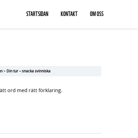
STARTSIDAN
KONTAKT
OM OSS
nn
Din tur – snacka svinniska
rätt ord med rätt förklaring.