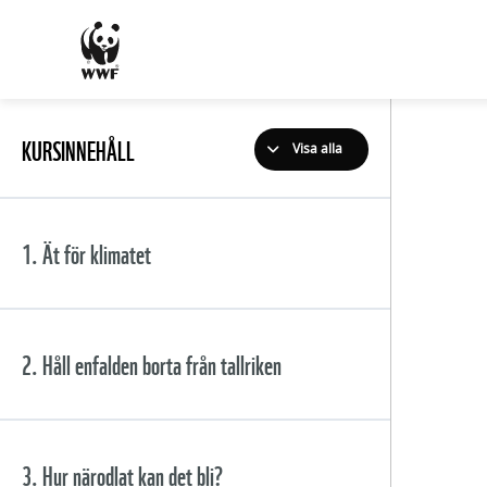
KURSINNEHÅLL
Visa alla
1. Ät för klimatet
Innehåll
2. Håll enfalden borta från tallriken
Först en liten handling
Innehåll
3. Hur närodlat kan det bli?