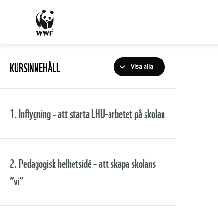
KURSINNEHÅLL
Visa alla
1. Inflygning – att starta LHU-arbetet på skolan
Innehåll
2. Pedagogisk helhetsidé – att skapa skolans
”vi”
Lärande för hållbar utveckling
(LHU), något för rektor?