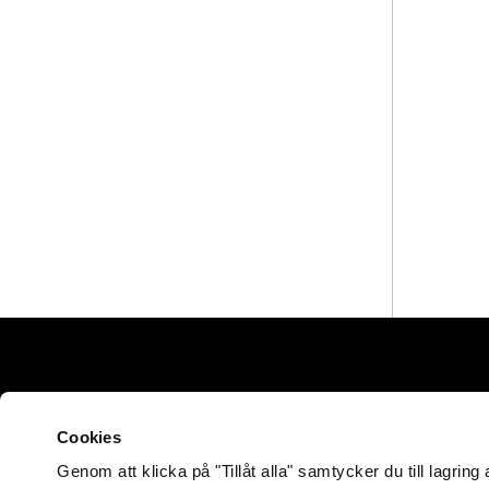
handlingsplan
Det är inte slut, det är nu det
börjar!
En framtid där människan lever
Cookies
Genom att klicka på "Tillåt alla" samtycker du till lagrin