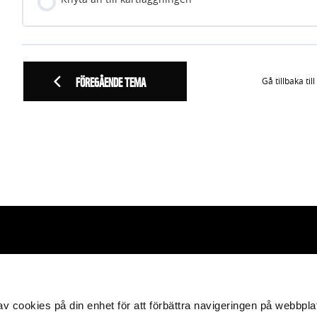
Knyta an till kartläggningen
FÖREGÅENDE TEMA
Gå tillbaka till
 i harmoni med naturen
g av cookies på din enhet för att förbättra navigeringen på webbpla