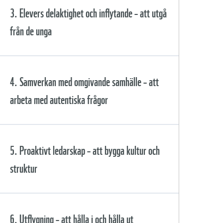
Innehåll
3. Elevers delaktighet och inflytande – att utgå
Agenda 2030 och delmål 4.7
från de unga
Forskarföreläsning – hängrännor
Handlingskompetens och Whole
och stuprör
School Approach – greppa hela
skolan
Innehåll
4. Samverkan med omgivande samhälle – att
Reflektionsfråga efter
föreläsningen
Praktisk uppgift: Kartlägg skolan
arbeta med autentiska frågor
utifrån ditt skolledaruppdrag
Forskarföreläsning – fem former för
deltagande
Samtal mellan forskare och
praktiker
Reflektionsfrågor
Innehåll
5. Proaktivt ledarskap – att bygga kultur och
Reflektionsfrågor efter
föreläsningen
Reflektionsfrågor efter samtalet
struktur
En hållbarhetsföreläsning att
Forskarföreläsning – skolan som
använda
utforskande expeditionsfartyg
Samtal mellan forskare och
Praktisk uppgift –
praktiker
föreställningskartor som grund för
Innehåll
6. Utflygning – att hålla i och hålla ut
den pedagogiska helhetsidén
Reflektionsfrågor efter