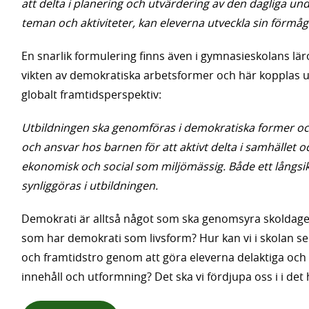
att delta i planering och utvärdering av den dagliga un
teman och aktiviteter, kan eleverna utveckla sin förmåg
En snarlik formulering finns även i gymnasieskolans läro
vikten av demokratiska arbetsformer och här kopplas upp
globalt framtidsperspektiv:
Utbildningen ska genomföras i demokratiska former och
och ansvar hos barnen för att aktivt delta i samhället oc
ekonomisk och social som miljömässig. Både ett långsik
synliggöras i utbildningen.
Demokrati är alltså något som ska genomsyra skoldage
som har demokrati som livsform? Hur kan vi i skolan se 
och framtidstro genom att göra eleverna delaktiga och
innehåll och utformning? Det ska vi fördjupa oss i i det