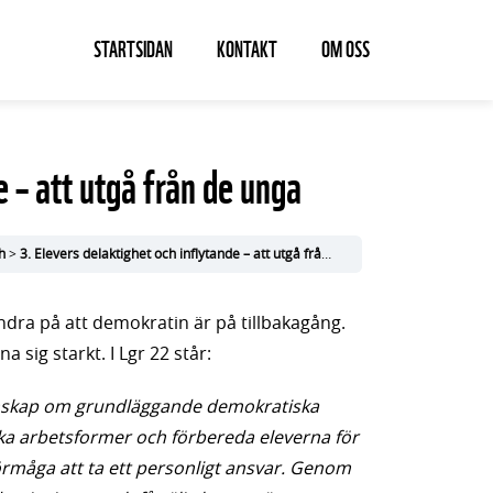
STARTSIDAN
KONTAKT
OM OSS
e – att utgå från de unga
h
3. Elevers delaktighet och inflytande – att utgå från de unga
andra på att demokratin är på tillbakagång.
 sig starkt. I Lgr 22 står:
 kunskap om grundläggande demokratiska
ka arbetsformer och förbereda eleverna för
 förmåga att ta ett personligt ansvar. Genom