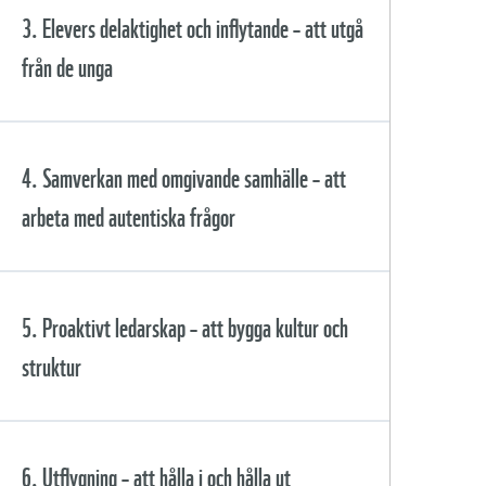
Innehåll
3. Elevers delaktighet och inflytande – att utgå
Agenda 2030 och delmål 4.7
från de unga
Forskarföreläsning – hängrännor
Handlingskompetens och Whole
och stuprör
School Approach – greppa hela
skolan
Innehåll
4. Samverkan med omgivande samhälle – att
Reflektionsfråga efter
föreläsningen
Praktisk uppgift: Kartlägg skolan
arbeta med autentiska frågor
utifrån ditt skolledaruppdrag
Forskarföreläsning – fem former för
deltagande
Samtal mellan forskare och
praktiker
Reflektionsfrågor
Innehåll
5. Proaktivt ledarskap – att bygga kultur och
Reflektionsfrågor efter
föreläsningen
Reflektionsfrågor efter samtalet
struktur
En hållbarhetsföreläsning att
Forskarföreläsning – skolan som
använda
utforskande expeditionsfartyg
Samtal mellan forskare och
Praktisk uppgift –
praktiker
föreställningskartor som grund för
Innehåll
6. Utflygning – att hålla i och hålla ut
den pedagogiska helhetsidén
Reflektionsfrågor efter