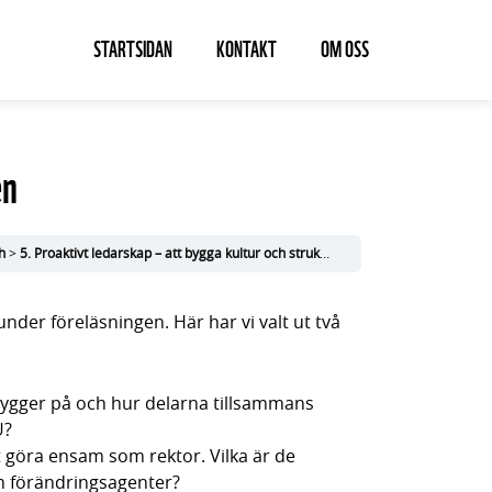
STARTSIDAN
KONTAKT
OM OSS
en
h
5. Proaktivt ledarskap – att bygga kultur och struktur
Reflektionsfrågor efte
 under föreläsningen. Här har vi valt ut två
ygger på och hur delarna tillsammans
U?
t göra ensam som rektor. Vilka är de
m förändringsagenter?