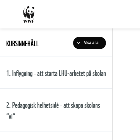
KURSINNEHÅLL
Visa alla
1. Inflygning – att starta LHU-arbetet på skolan
Innehåll
2. Pedagogisk helhetsidé – att skapa skolans
”vi”
Lärande för hållbar utveckling
(LHU), något för rektor?