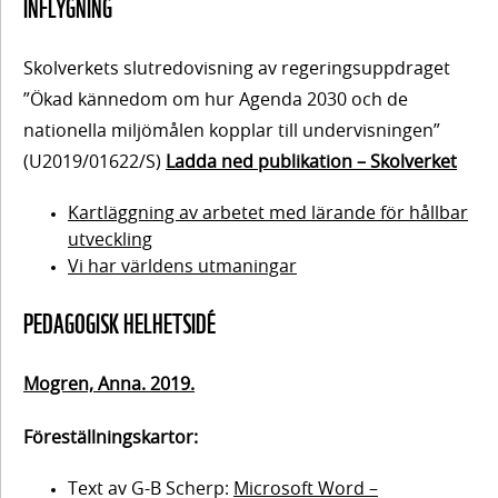
INFLYGNING
arbetet
på skolan
Skolverkets slutredovisning av regeringsuppdraget
”Ökad kännedom om hur Agenda 2030 och de
nationella miljömålen kopplar till undervisningen”
Innehåll
(U2019/01622/S)
Ladda ned publikation – Skolverket
2.
Pedagogisk
Kartläggning av arbetet med lärande för hållbar
Lärande
utveckling
helhetsidé
för
Vi har världens utmaningar
hållbar
– att skapa
utveckling
PEDAGOGISK HELHETSIDÉ
skolans
(LHU),
något för
”vi”
rektor?
Mogren, Anna. 2019.
Föreställningskartor:
Agenda
2030
Innehåll
3. Elevers
Text av G-B Scherp:
Microsoft Word –
och