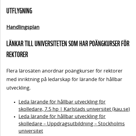
efter
Knyta an till
och
föreläsningen
UTFLYGNING
kartläggningen
struktur
Samtal
Handlingsplan
mellan
forskare
LÄNKAR TILL UNIVERSITETEN SOM HAR POÄNGKURSER FÖR
Innehåll
och
6.
REKTORER
praktiker
Utflygning
Forskarföreläsning
– att hålla
Reflektionsfråga
– förändra skolans
Flera lärosäten anordnar poängkurser för rektorer
efter samtalet
struktur och
i och hålla
med inriktning på ledarskap för lärande för hållbar
kultur
utveckling.
ut
Praktisk
Leda lärande för hållbar utveckling för
uppgift –
Reflektionsfrågor
identifiera
efter
skolledare, 7.5 hp | Karlstads universitet (kau.
se
)
styrkor,
föreläsningen
Leda lärande för hållbar utveckling för
Innehåll
7.
svagheter,
skolledare – Uppdragsutbildning – Stockholms
möjligheter
universitet
Resursbibliotek
Samtal
och hot