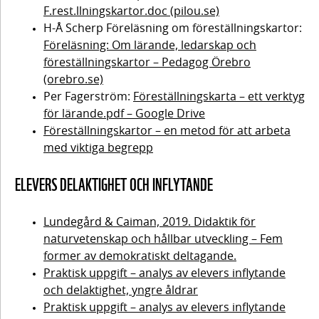
delmål
F.rest.llningskartor.doc (pilou.se)
delaktighet
4.7
H-Å Scherp Föreläsning om föreställningskartor:
Forskarföreläsning
och
Föreläsning: Om lärande, ledarskap och
– hängrännor och
stuprör
föreställningskartor – Pedagog Örebro
inflytande
Handlingskompetens
(orebro.se)
och Whole School
– att utgå
Per Fagerström:
Föreställningskarta – ett verktyg
Approach – greppa
Reflektionsfråga
för lärande.pdf – Google Drive
hela skolan
från de
efter
Föreställningskartor – en metod för att arbeta
föreläsningen
unga
med viktiga begrepp
Praktisk uppgift:
Kartlägg skolan
ELEVERS DELAKTIGHET OCH INFLYTANDE
Samtal
utifrån ditt
mellan
skolledaruppdrag
forskare
Innehåll
4.
Lundegård & Caiman, 2019. Didaktik för
och
naturvetenskap och hållbar utveckling – Fem
praktiker
Samverkan
Reflektionsfrågor
former av demokratiskt deltagande.
Forskarföreläsning
med
Praktisk uppgift – analys av elevers inflytande
– fem former för
Reflektionsfrågor
deltagande
och delaktighet, yngre åldrar
En
omgivande
efter samtalet
hållbarhetsföreläsning
Praktisk uppgift – analys av elevers inflytande