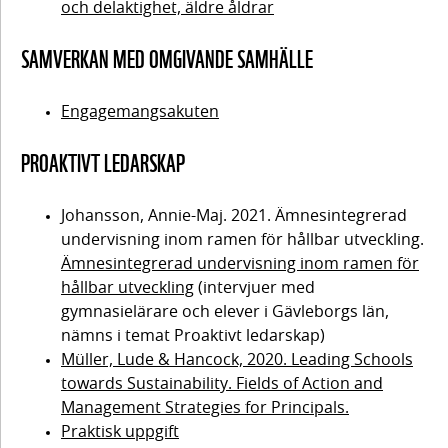
samhälle –
att använda
och delaktighet, äldre åldrar
Reflektionsfrågor
Praktisk uppgift –
att arbeta
efter
SAMVERKAN MED OMGIVANDE SAMHÄLLE
föreställningskartor
föreläsningen
med
som grund för den
pedagogiska
autentiska
Engagemangsakuten
helhetsidén
Samtal
frågor
mellan
PROAKTIVT LEDARSKAP
forskare
Knyta an till
och
kartläggningen
praktiker
Johansson, Annie-Maj. 2021. Ämnesintegrerad
Innehåll
undervisning inom ramen för hållbar utveckling.
5.
Ämnesintegrerad undervisning inom ramen för
Praktisk
Proaktivt
hållbar utveckling
(intervjuer med
uppgift –
Forskarföreläsning
En ros för
gymnasielärare och elever i Gävleborgs län,
ledarskap
– skolan som
elevernas
nämns i temat Proaktivt ledarskap)
utforskande
– att
delaktighet
Müller, Lude & Hancock, 2020. Leading Schools
expeditionsfartyg
och
towards Sustainability. Fields of Action and
bygga
inflytande
Management Strategies for Principals.
kultur
Reflektionsfrågor
Praktisk uppgift