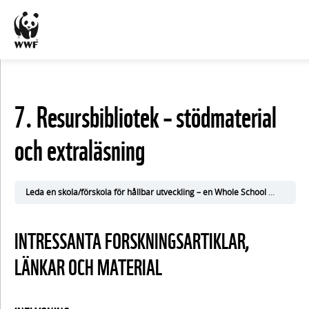
KURSINNEHÅLL
7. Resursbibliotek – stödmaterial
Visa
och extraläsning
alla
1.
Leda en skola/förskola för hållbar utveckling – en Whole School Approach
Inflygning
INTRESSANTA FORSKNINGSARTIKLAR,
– att
LÄNKAR OCH MATERIAL
starta
LHU-