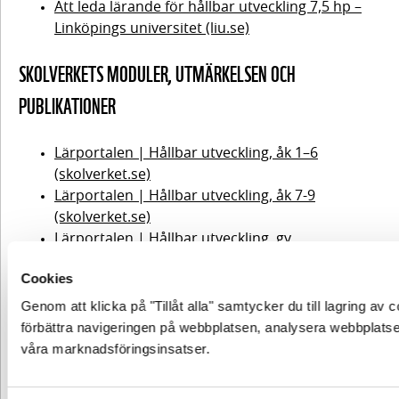
Att leda lärande för hållbar utveckling 7,5 hp –
Föreläsning
mellan
– stödmaterial
– Vi knyter
Linköpings universitet (liu.se)
forskare
ihop
Kartläggningen
och
och
säcken…
SKOLVERKETS MODULER, UTMÄRKELSEN OCH
av din skola
praktiker
extraläsning
PUBLIKATIONER
Reflektionsfråga
Reflektionsfråga
efter
efter samtalet
Lärportalen | Hållbar utveckling, åk 1–6
föreläsningen
(skolverket.se)
Lärportalen | Hållbar utveckling, åk 7-9
Praktisk
…och
uppgift –
(skolverket.se)
blickar
inventera
Lärportalen | Hållbar utveckling, gy
framåt
lätt/svårt,
(skolverket.se)
stor/liten
Cookies
Lärportalen | Leda förändring (skolverket.se)
effekt.
Utmärkelsen Skola för hållbar utveckling –
Reflektionsfråga
Genom att klicka på "Tillåt alla" samtycker du till lagring av c
efter samtalet
Skolverket
förbättra navigeringen på webbplatsen, analysera webbplatse
Knyta an till
våra marknadsföringsinsatser.
INTERNATIONELLT STÖD
kartläggningen
Praktisk
uppgift – dags