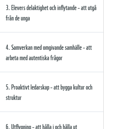
Innehåll
3. Elevers delaktighet och inflytande – att utgå
Agenda 2030 och delmål 4.7
från de unga
Forskarföreläsning – hängrännor
Handlingskompetens och Whole
och stuprör
School Approach – greppa hela
skolan
Innehåll
4. Samverkan med omgivande samhälle – att
Reflektionsfråga efter
föreläsningen
Praktisk uppgift: Kartlägg skolan
arbeta med autentiska frågor
utifrån ditt skolledaruppdrag
Forskarföreläsning – fem former för
deltagande
Samtal mellan forskare och
praktiker
Reflektionsfrågor
Innehåll
5. Proaktivt ledarskap – att bygga kultur och
Reflektionsfrågor efter
föreläsningen
Reflektionsfrågor efter samtalet
struktur
En hållbarhetsföreläsning att
Forskarföreläsning – skolan som
använda
utforskande expeditionsfartyg
Samtal mellan forskare och
Praktisk uppgift –
praktiker
föreställningskartor som grund för
Innehåll
6. Utflygning – att hålla i och hålla ut
den pedagogiska helhetsidén
Reflektionsfrågor efter