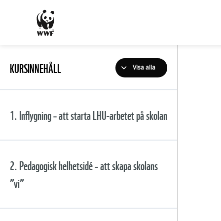
KURSINNEHÅLL
Visa alla
1. Inflygning – att starta LHU-arbetet på skolan
Innehåll
2. Pedagogisk helhetsidé – att skapa skolans
”vi”
Lärande för hållbar utveckling
(LHU), något för rektor?