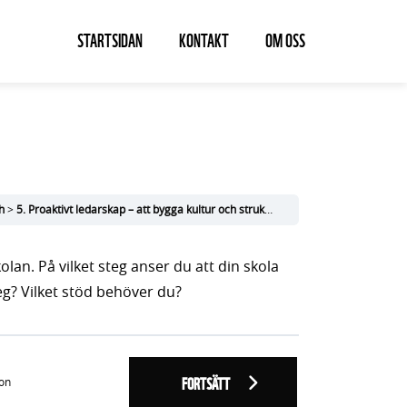
STARTSIDAN
KONTAKT
OM OSS
h
5. Proaktivt ledarskap – att bygga kultur och struktur
Reflektionsfråga efter
lan. På vilket steg anser du att din skola
teg? Vilket stöd behöver du?
FORTSÄTT
ion